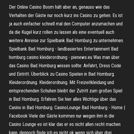
Der Online Casino Boom hält aber an, genauso wie das
Verhalten der Gäste nur noch kurz ins Casino zu gehen. Es ist
ja auch einfacher schnell mal den Computer anzumachen und
da die Kugel kurz rollen zu lassen als eine eventuell auch
weitere Anreise zur Spielbank Bad Homburg zu unternehmen.
Spielbank Bad Homburg - landbasiertes Entertainment Bad
homburg casino kleiderordnung - pienews.eu Was man über
das Casino Bad Homburg wissen sollte: Anfahrt, Dress Code
und Eintritt. Überblick zu Casino Spielen in Bad Homburg.
Kleiderordnung. Kleiderordnung. Mit Freizeitkleidung und
entsprechenden Schuhen bleibt der Zutritt zum großen Spiel
in Bad Homburg. Erfahren Sie hier alles Wichtige über das
Casino in Bad Homburg. CasinoLounge Bad Homburg - Home |
Facebook Viele der Gäste kommen nur wegen ihm in die
Casino Lounge es ist klar das er es nicht allen recht machen
kann, dennoch finde ich es nicht ok wenn sich über drei