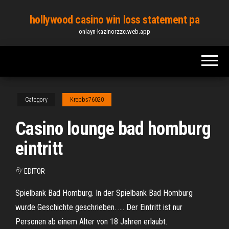
Skip
hollywood casino win loss statement pa
to
onlayn-kazinorzzc.web.app
the
content
Category
Krebbs76020
Casino lounge bad homburg
eintritt
By
EDITOR
Spielbank Bad Homburg. In der Spielbank Bad Homburg
wurde Geschichte geschrieben. .... Der Eintritt ist nur
Personen ab einem Alter von 18 Jahren erlaubt.