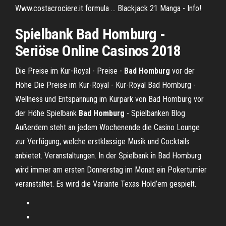
Www.costacrociere.it formula …
Blackjack 21 Manga - Info!
Spielbank
Bad Homburg
-
Seriöse Online Casinos 2018
Die Preise im Kur-Royal - Preise -
Bad
Homburg
vor der
Höhe Die Preise im Kur-Royal - Kur-Royal Bad Homburg -
Wellness und Entspannung im Kurpark von Bad Homburg vor
der Höhe Spielbank
Bad
Homburg
- Spielbanken Blog
Außerdem steht an jedem Wochenende die Casino Lounge
zur Verfügung, welche erstklassige Musik und Cocktails
anbietet. Veranstaltungen. In der Spielbank in Bad Homburg
wird immer am ersten Donnerstag im Monat ein Pokerturnier
veranstaltet. Es wird die Variante Texas Hold’em gespielt.