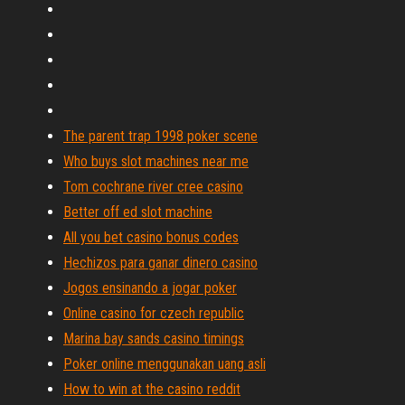
The parent trap 1998 poker scene
Who buys slot machines near me
Tom cochrane river cree casino
Better off ed slot machine
All you bet casino bonus codes
Hechizos para ganar dinero casino
Jogos ensinando a jogar poker
Online casino for czech republic
Marina bay sands casino timings
Poker online menggunakan uang asli
How to win at the casino reddit