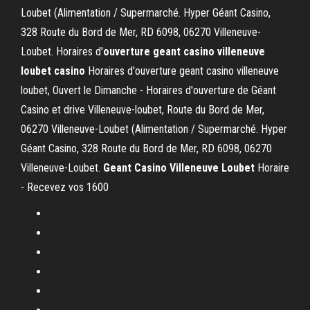
Loubet (Alimentation / Supermarché. Hyper Géant Casino,
328 Route du Bord de Mer, RD 6098, 06270 Villeneuve-
Loubet. Horaires d'
ouverture geant casino villeneuve
loubet casino
Horaires d'ouverture geant casino villeneuve
loubet, Ouvert le Dimanche - Horaires d'ouverture de Géant
Casino et drive Villeneuve-loubet, Route du Bord de Mer,
06270 Villeneuve-Loubet (Alimentation / Supermarché. Hyper
Géant Casino, 328 Route du Bord de Mer, RD 6098, 06270
Villeneuve-Loubet.
Geant Casino Villeneuve Loubet
Horaire
- Recevez vos 1600