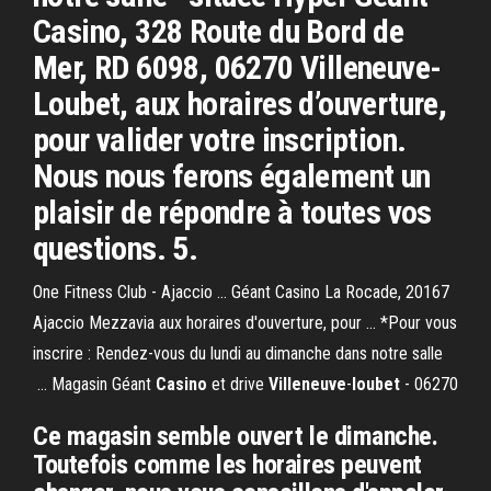
Casino, 328 Route du Bord de
Mer, RD 6098, 06270 Villeneuve-
Loubet, aux horaires d’ouverture,
pour valider votre inscription.
Nous nous ferons également un
plaisir de répondre à toutes vos
questions. 5.
One Fitness Club - Ajaccio ... Géant Casino La Rocade, 20167
Ajaccio Mezzavia aux horaires d'ouverture, pour ... *Pour vous
inscrire : Rendez-vous du lundi au dimanche dans notre salle
... Magasin Géant
Casino
et drive
Villeneuve
-
loubet
- 06270
Ce magasin semble ouvert le dimanche.
Toutefois comme les horaires peuvent